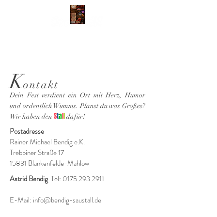
K
ontakt
Dein Fest verdient ein Ort mit Herz, Humor
und ordentlich Wumms. Planst du was Großes?
S
t
a
l
l
Wir haben den
dafür!
Postadresse
Rainer Michael Bendig e.K.
Trebbiner Straße 17
15831 Blankenfelde-Mahlow
Astrid Bendig
Tel:
0175 293 2911
E-Mail:
info@bendig-saustall.de