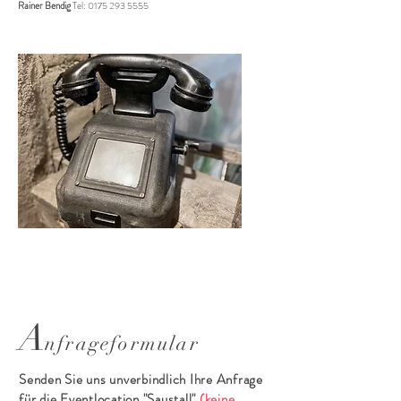
Rainer Bendig
Tel:
0175 293 5555
A
nf
rageformular
Senden Sie uns
unverbindlich
Ihre Anfrage
für die Eventlocation "Saustall"
(keine