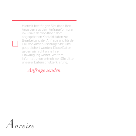
Hiermit bestätigen Sie, dass Ihre
Angaben aus dem Anfrageformular
inklusive der von Ihnen dort
angegebenen Kontaktdaten zur
Bearbeitung der Anfrage und für den
Fall von Anschlussfragen bei uns
gespeichert werden. Diese Daten
geben wir nicht ohne Ihre
Einwilligung weiter. Weitere
Informationen entnehmen Sie bitte
unserer
Datenschutzerklärung.
Anfrage senden
A
nreise